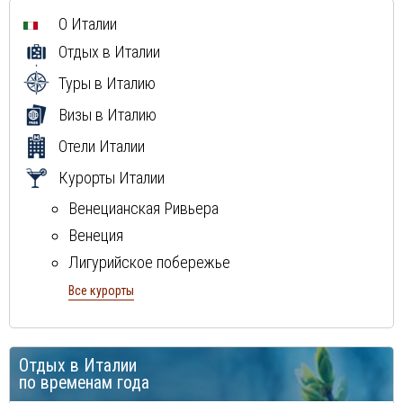
О Италии
Отдых в Италии
Туры в Италию
Визы в Италию
Отели Италии
Курорты Италии
Венецианская Ривьера
Венеция
Лигурийское побережье
Милан
Все курорты
Неаполитанская ривьера
остров Сардиния
Отдых в Италии
остров Сицилия
по временам года
Рим