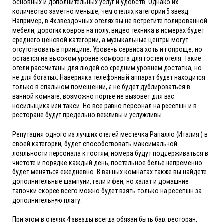
основных и дополнительных услуг и удобств. Однако их
количество заметно меньше, чем отелях категории 5 звезд.
Например, в 4х звездочных отелях вы не встретите полированной
мебели, дорогих ковров на полу, видео техника в номерах будет
среднего ценовой категории, а музыкальные центры могут
отсутствовать в принципе. Уровень сервиса хоть и попроще, но
остается на высоком уровне комфорта для гостей отеля. Такие
отели рассчитаны для людей со средним уровнем достатка, но
не для богатых. Наверняка телефонный аппарат будет находится
только в спальном помещении, а не будет дублироваться в
ванной комнате, возможно портье не вызовет для вас
носильщика или такси. Но все равно персонал на ресепшн и в
ресторане будут предельно вежливы и услужливы.
Репутация одного из лучших отелей местечка Рапалло (Италия ) в
своей категории, будет способствовать максимальной
лояльности персонала к гостям, номера будут поддерживаться в
чистоте и порядке каждый день, постельное белье непременно
будет меняться ежедневно. В ванных комнатах также вы найдете
дополнительные шампуни, гели и фен, но халат и домашние
тапочки скорее всего можно будет взять только на ресепшн за
дополнительную плату.
При этом в отелях 4 звезды всегда обязан быть бар, ресторан,