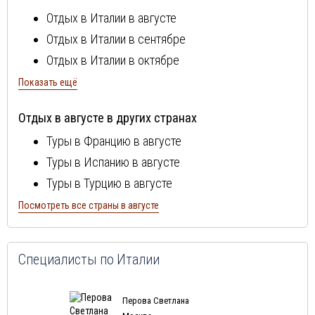
Тосканcкая ривьера
Отдых в Италии в августе
Флоренция
Отдых в Италии в сентябре
Эмилия Романия
Отдых в Италии в октябре
Отдых в Италии в ноябре
Показать ещё
Отдых в Италии в декабре
Отдых в августе в других странах
Отдых в Италии в январе
Туры в Францию в августе
Отдых в Италии в феврале
Туры в Испанию в августе
Отдых в Италии в марте
Туры в Турцию в августе
Отдых в Италии в апреле
Туры в Болгарию в августе
Посмотреть все страны в августе
Отдых в Италии в мае
Туры в Португалию в августе
Отдых в Италии в июне
Туры в Египет в августе
Отдых в Италии в июле
Специалисты по Италии
Туры в Кипр в августе
Туры в Швейцарию в августе
Перова Светлана
Туры в ОАЭ в августе