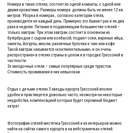
Номера в таких отелях, состоят из одной комнаты, с одной или
двумя кроватями. Размеры номера должны быть не менее 12 кв.
метров. Уборка в номерах , согласно категории отеля,
производится не каждый день. Примерно это бывает раз и ли два
раза в неделю. Питание в подавляющем большинстве отелей –
только завтрак. При этом завтрак состоит в основном из
бутербродов с сыром или колбасой, подают соки, вареные яйца,
омлеты, йогурты, мюсли, различные булочки к чаю или кофе.
Такой завтрак называется «континентальным», и он очень
распространен в отелях страны в целом и в городке Грессоней в
частности.
3х звездочные отели – самые популярные среди туристов.
Стоимость проживания в них невысокая.
Отдых с детьми отелях 3 звезды курорта Грессоней вполне
удобен и практикуется довольно часто, несмотря на некоторые
неудобства, компенсацией которых будет скромный бюджет
затрат.
Фотографии отелей местечка Грессоней и их интерьеров можно
найти на сайтах самого курорта и на вебстраничках отелей.