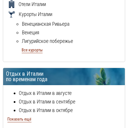
Отели Италии
Курорты Италии
Венецианская Ривьера
Венеция
Лигурийское побережье
Милан
Все курорты
Неаполитанская ривьера
остров Сардиния
Отдых в Италии
остров Сицилия
по временам года
Рим
Тосканcкая ривьера
Отдых в Италии в августе
Флоренция
Отдых в Италии в сентябре
Эмилия Романия
Отдых в Италии в октябре
Отдых в Италии в ноябре
Показать ещё
Отдых в Италии в декабре