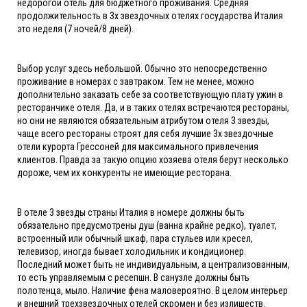
недорогой отель для бюджетного проживания. Средняя
продолжительность в 3х звездочных отелях государства Италия
это неделя (7 ночей/8 дней).
Выбор услуг здесь небольшой. Обычно это непосредственно
проживание в номерах с завтраком. Тем не менее, можно
дополнительно заказать себе за соответствующую плату ужин в
ресторанчике отеля. Да, и в таких отелях встречаются рестораны,
но они не являются обязательным атрибутом отеля 3 звезды,
чаще всего рестораны строят для себя лучшие 3х звездочные
отели курорта Грессоней для максимального привлечения
клиентов. Правда за такую опцию хозяева отеля берут несколько
дороже, чем их конкуренты не имеющие ресторана.
В отеле 3 звезды страны Италия в номере должны быть
обязательно предусмотрены душ (ванна крайне редко), туалет,
встроенный или обычный шкаф, пара стульев или кресел,
телевизор, иногда бывает холодильник и кондиционер.
Последний может быть не индивидуальным, а централизованным,
то есть управляемым с ресепшн. В санузле должны быть
полотенца, мыло. Наличие фена маловероятно. В целом интерьер
и внешний трехзвездочных отелей скромен и без излишеств.