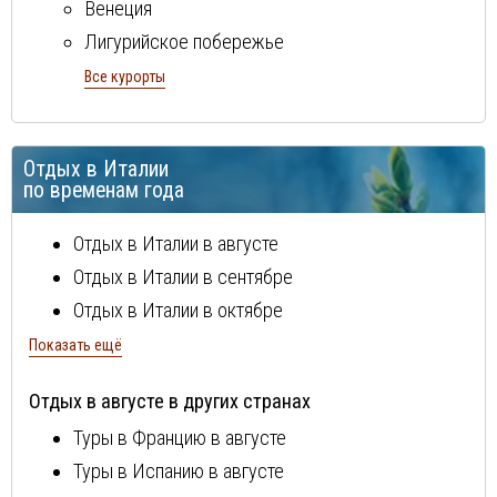
Венеция
Лигурийское побережье
Милан
Все курорты
Неаполитанская ривьера
остров Сардиния
Отдых в Италии
остров Сицилия
по временам года
Рим
Тосканcкая ривьера
Отдых в Италии в августе
Флоренция
Отдых в Италии в сентябре
Эмилия Романия
Отдых в Италии в октябре
Отдых в Италии в ноябре
Показать ещё
Отдых в Италии в декабре
Отдых в августе в других странах
Отдых в Италии в январе
Туры в Францию в августе
Отдых в Италии в феврале
Туры в Испанию в августе
Отдых в Италии в марте