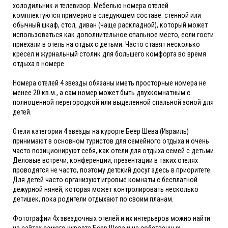
холодильник и телевизор. Мебелью номера отелей
комплектуются примерно в следующем составе: стенной или
обычный шкаф, стол, диван (чаще раскладной), который может
использоваться как дополнительное спальное место, если гости
приехали в отель на отдых с детьми. Часто ставят несколько
кресел и журнальный столик для большего комфорта во время
отдыха в номере.
Номера отелей 4 звезды обязаны иметь просторные номера не
менее 20 кв.м., а сам номер может быть двухкомнатным с
полноценной перегородкой или выделенной спальной зоной для
детей.
Отели категории 4 звезды на курорте Беер Шева (Израиль)
принимают в основном туристов для семейного отдыха и очень
часто позиционируют себя, как отели для отдыха семей с детьми.
Деловые встречи, конференции, презентации в таких отелях
проводятся не часто, поэтому детский досуг здесь в приоритете.
Для детей часто организуют игровые комнаты с бесплатной
дежурной няней, которая может контролировать несколько
детишек, пока родители отдыхают по своим планам.
Фотографии 4х звездочных отелей и их интерьеров можно найти
на сайтах самого курорта Беер Шева и на собственных