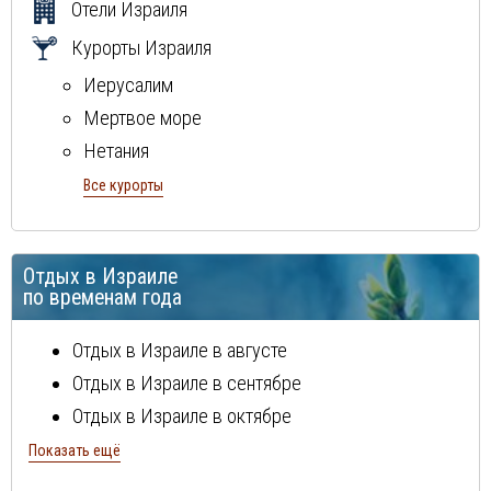
Отели Израиля
Курорты Израиля
Иерусалим
Мертвое море
Нетания
Тель-Авив
Все курорты
Хайфа
Эйлат
Отдых в Израиле
по временам года
Отдых в Израиле в августе
Отдых в Израиле в сентябре
Отдых в Израиле в октябре
Отдых в Израиле в ноябре
Показать ещё
Отдых в Израиле в декабре