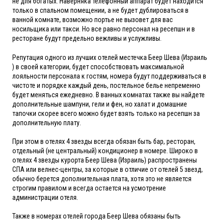
не для богатых. Наверняка телефонный аппарат будет находится
только в спальном помещении, а не будет дублироваться в
ванной комнате, возможно портье не вызовет для вас
носильщика или такси. Но все равно персонал на ресепшн и в
ресторане будут предельно вежливы и услужливы.
Репутация одного из лучших отелей местечка Беер Шева (Израиль
) в своей категории, будет способствовать максимальной
лояльности персонала к гостям, номера будут поддерживаться в
чистоте и порядке каждый день, постельное белье непременно
будет меняться ежедневно. В ванных комнатах также вы найдете
дополнительные шампуни, гели и фен, но халат и домашние
тапочки скорее всего можно будет взять только на ресепшн за
дополнительную плату.
При этом в отелях 4 звезды всегда обязан быть бар, ресторан,
отдельный (не центральный) кондиционер в номере. Широко в
отелях 4 звезды курорта Беер Шева (Израиль) распространены
СПА или велнес-центры, за которые в отличие от отелей 5 звезд,
обычно берется дополнительная плата, хотя это не является
строгим правилом и всегда остается на усмотрение
администрации отеля.
Также в номерах отелей города Беер Шева обязаны быть