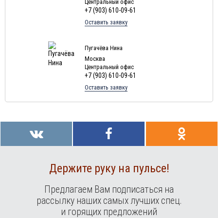
Центральный офис
Туры в ОАЭ в августе
+7 (903) 610-09-61
Туры в Мальту в августе
Оставить заявку
Туры в Таиланд в августе
Туры в Индонезию в августе
Пугачёва Нина
Москва
Туры в Хорватию в августе
Центральный офис
Туры в Чехию в августе
+7 (903) 610-09-61
Оставить заявку
Туры в Финляндию в августе
Туры в Черногорию в августе
Туры в Индию в августе
Туры в Марокко в августе
Туры в Тунис в августе
Туры в
Шри-Ланка
в августе
Держите руку на пульсе!
Туры в Норвегию в августе
Предлагаем Вам подписаться на
Туры в Россию в августе
рассылку наших самых лучших спец.
Туры в Мексику в августе
и горящих предложений