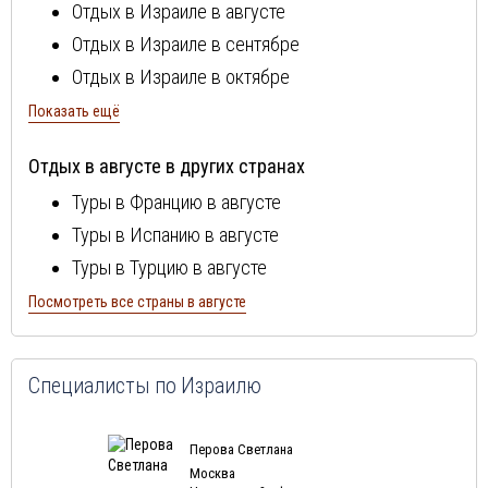
Отдых в Израиле в августе
Отдых в Израиле в сентябре
Отдых в Израиле в октябре
Отдых в Израиле в ноябре
Показать ещё
Отдых в Израиле в декабре
Отдых в августе в других странах
Отдых в Израиле в январе
Туры в Францию в августе
Отдых в Израиле в феврале
Туры в Испанию в августе
Отдых в Израиле в марте
Туры в Турцию в августе
Отдых в Израиле в апреле
Туры в Болгарию в августе
Посмотреть все страны в августе
Отдых в Израиле в мае
Туры в Португалию в августе
Отдых в Израиле в июне
Туры в Италию в августе
Отдых в Израиле в июле
Специалисты по Израилю
Туры в Египет в августе
Туры в Кипр в августе
Перова Светлана
Туры в Швейцарию в августе
Москва