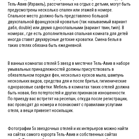
Тель-Авив (Израиль), рассчитанных на отдых с детьми, могут быть
предусмотрены несколько спален или этажей в номере.
Спальное место должно быть представлено большой
двухспальной французской кроватью (так называемый вариант
дабл, double) или двумя односпальными (вариант твин, twin). В
номерах , где есть дополнительная спальная комната для детей
иногда ставят двухярусные детские кроватки. Смена белья в
таких отелях обязана быть ежедневной.
В ванных комнатах отелей 5 звезд в местечке Тель-Авив в наборе
умывальных принадлежностей должны присутствовать в
обязательном порядке фен, несколько кусков мыла, шампунь
нескольких видов, средства для и после бритья, гигиенические
одноразовые салфетки. Мебель в комнатах таких отелей должна
быть новая, без потертостей и других признаков изношенности.
По приезду вас встретят на ресепшн, откуда после регистрации,
вас проводят до номера и познакомят с правилами услугами
отеля, а вещи привезет носильщик.
Фотографии 5х звездочных отелей и их интерьеров можно найти
на сайтах самого курорта Тель-Авив и собственных сайтах