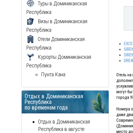
Туры в
Доминиканская
Республика
Визы в
Доминиканская
Республика
Отели
Доминиканская
EXCE
Республика
SIRE
SIRE
Курорты
Доминиканская
DREA
Республика
Пунта Кана
Отель на
дополнит
услужлив
могут бы
Отдых в
Доминиканская
города У
Республика
по временам года
Номера о
даже два
Современ
Отдых в
Доминиканская
(Доминик
Республика
в августе
место до