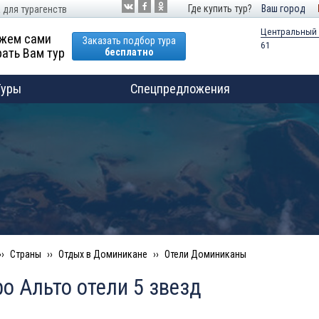
Где купить тур?
Ваш город
 для турагенств
Центральный
жем сами
Заказать подбор тура
61
ать Вам тур
бесплатно
Туры
Спецпредложения
Страны
Отдых в Доминикане
Отели Доминиканы
о Альто отели 5 звезд