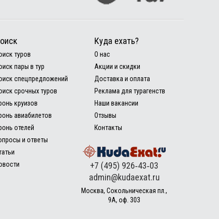
оиск
Куда ехать?
оиск туров
О нас
оиск пары в тур
Акции и скидки
оиск спецпредложений
Доставка и оплата
оиск срочных туров
Реклама для турагенств
ронь круизов
Наши вакансии
ронь авиабилетов
Отзывы
ронь отелей
Контакты
опросы и ответы
татьи
овости
+7 (495) 926‑43‑03
admin@kudaexat.ru
Москва, Сокольническая пл.,
9А, оф. 303