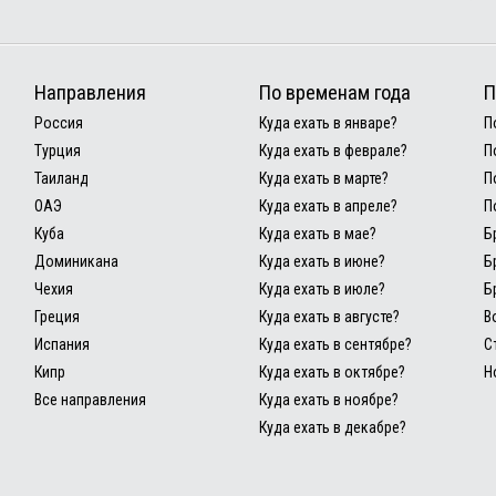
Направления
По временам года
П
Россия
Куда ехать в январе?
П
Турция
Куда ехать в феврале?
П
Таиланд
Куда ехать в марте?
П
ОАЭ
Куда ехать в апреле?
П
Куба
Куда ехать в мае?
Б
Доминикана
Куда ехать в июне?
Б
Чехия
Куда ехать в июле?
Б
Греция
Куда ехать в августе?
В
Испания
Куда ехать в сентябре?
С
Кипр
Куда ехать в октябре?
Н
Все направления
Куда ехать в ноябре?
Куда ехать в декабре?