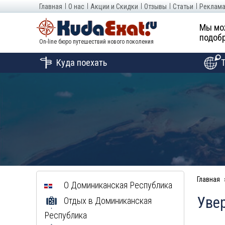
Главная
О нас
Акции и Скидки
Отзывы
Статьи
Реклама
Мы мо
подобр
On-line бюро путешествий нового поколения
Куда поехать
Главная
О
Доминиканская Республика
Увер
Отдых в
Доминиканская
Республика