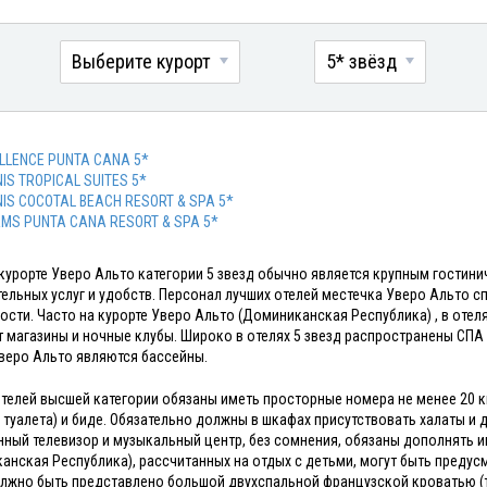
Выберите курорт
5* звёзд
LLENCE PUNTA CANA 5*
NIS TROPICAL SUITES 5*
NIS COCOTAL BEACH RESORT & SPA 5*
MS PUNTA CANA RESORT & SPA 5*
 курорте Уверо Альто категории 5 звезд обычно является крупным гости
ельных услуг и удобств. Персонал лучших отелей местечка Уверо Альто 
ости. Часто на курорте Уверо Альто (Доминиканская Республика) , в отел
т магазины и ночные клубы. Широко в отелях 5 звезд распространены СПА
веро Альто являются бассейны.
телей высшей категории обязаны иметь просторные номера не менее 20 кв.
 туалета) и биде. Обязательно должны в шкафах присутствовать халаты и
ный телевизор и музыкальный центр, без сомнения, обязаны дополнять и
анская Республика), рассчитанных на отдых с детьми, могут быть предус
лжно быть представлено большой двухспальной французской кроватью (та