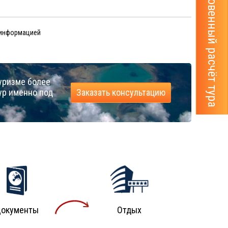
Мгновенный расчёт тура
 информацией
уризме более
ур именно под
Заказать консультацию
окументы
Отдых