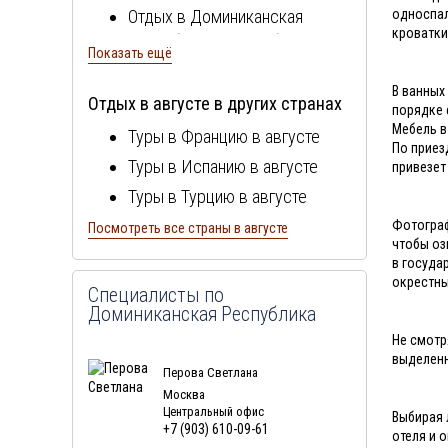
Отдых в
Доминиканская
односпал
кроватки
Республика
в сентябре
Показать ещё
Отдых в
Доминиканская
В ванных
Республика
в октябре
Отдых в августе в других странах
порядке 
Отдых в
Доминиканская
Мебель в
Туры в Францию в августе
По приез
Республика
в ноябре
Туры в Испанию в августе
привезет
Отдых в
Доминиканская
Туры в Турцию в августе
Республика
в декабре
Туры в Болгарию в августе
Фотограф
Посмотреть все страны в августе
Отдых в
Доминиканская
чтобы оз
Туры в Португалию в августе
Республика
в январе
в госуда
окрестны
Туры в Италию в августе
Отдых в
Доминиканская
Специалисты по
Доминиканская Республика
Республика
Туры в Египет в августе
в феврале
Не смотр
Отдых в
Туры в Кипр в августе
Доминиканская
выделенн
Республика
в марте
Перова Светлана
Туры в Швейцарию в августе
Москва
Отдых в
Доминиканская
Туры в ОАЭ в августе
Центральный офис
Выбирая 
Республика
в апреле
+7 (903) 610-09-61
Туры в Мальту в августе
отеля и 