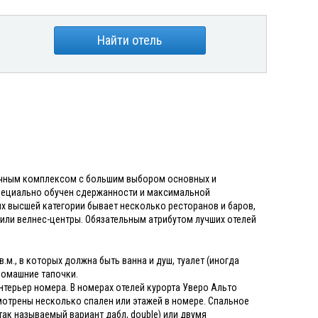
Найти отель
ничным комплексом с большим выбором основных и
специально обучен сдержанности и максимальной
ях высшей категории бывает несколько ресторанов и баров,
 или велнес-центры. Обязательным атрибутом лучших отелей
м., в которых должна быть ванна и душ, туалет (иногда
 домашние тапочки.
нтерьер номера. В номерах отелей курорта Уверо Альто
мотрены несколько спален или этажей в номере. Спальное
к называемый вариант дабл, double) или двумя