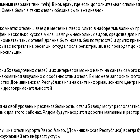
ьными (вариант твин, twin). В номерах , где есть дополнительная спальна
. Смена белья в таких отелях обязана быть ежедневной.
 комнатах отелей 5 звезд в местечке Уверо Альто в наборе умывальных 
фен, несколько кусков мыла, шампунь нескольких видов, средства для и 
 комнатах таких отелей должна быть новая, без потертостей и других при
ду вас встретят на ресепшн, откуда после регистрации, вас проводят до 
 носильщик.
ии 5х звездочных отелей и их интерьеров можно найти на сайтах самого к
накомиться визуально с особенностями отеля, Вы можете запросить фото
рство Доминиканская Республика или на сайте информационного центра к
х достопримечательностей.
я на свой уровень и респектабельность, отели 5 звезд могут располагать
ых для этого районах. Рядом будут находится дорогие магазины и рестор
лучшие отели курорта Уверо Альто, (Доминиканская Республика) всегда б
окружающей его инфраструктуры.