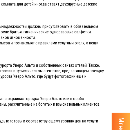
я комната для детей иногда ставят двухярусные детские
принадлежностей должны присутствовать в обязательном
после бритья, гигиенические одноразовые салфетки.
знаков изношенности.
номера и познакомят с правилами услугами отеля, а вещи
урорта Уверо Альто и собственных сайтах отелей. Также,
графии в туристическом агентстве, предлагающем поездку
урорта Уверо Альто, где будут фотографии еще и
ся на окраинах городка Уверо Альто или в особо
аны, рассчитанные на богатых и взыскательных клиентов.
удьте готовы к соответствующему уровню цен на услуги