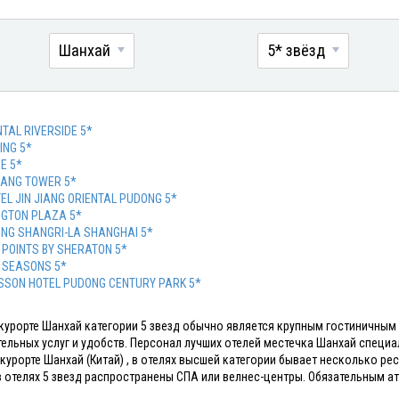
Шанхай
5* звёзд
NTAL RIVERSIDE 5*
ING 5*
E 5*
JIANG TOWER 5*
TEL JIN JIANG ORIENTAL PUDONG 5*
NGTON PLAZA 5*
NG SHANGRI-LA SHANGHAI 5*
 POINTS BY SHERATON 5*
 SEASONS 5*
SSON HOTEL PUDONG CENTURY PARK 5*
 курорте Шанхай категории 5 звезд обычно является крупным гостиничн
ельных услуг и удобств. Персонал лучших отелей местечка Шанхай специ
 курорте Шанхай (Китай) , в отелях высшей категории бывает несколько ре
 отелях 5 звезд распространены СПА или велнес-центры. Обязательным а