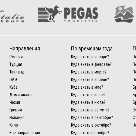
Направления
По временам года
П
Россия
Куда ехать в январе?
П
Турция
Куда ехать в феврале?
П
Таиланд
Куда ехать в марте?
П
ОАЭ
Куда ехать в апреле?
П
Куба
Куда ехать в мае?
Б
Доминикана
Куда ехать в июне?
Б
Чехия
Куда ехать в июле?
Б
Греция
Куда ехать в августе?
В
Испания
Куда ехать в сентябре?
С
Кипр
Куда ехать в октябре?
Н
Все направления
Куда ехать в ноябре?