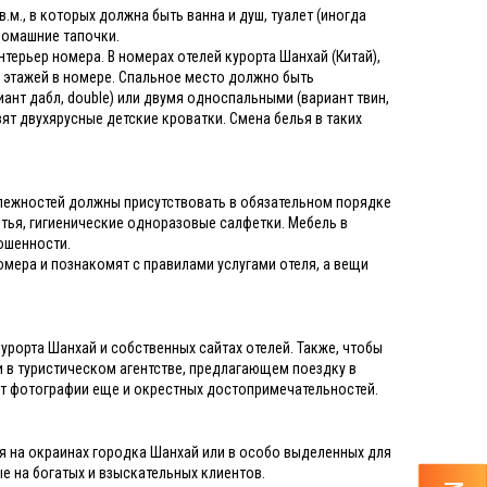
м., в которых должна быть ванна и душ, туалет (иногда
 домашние тапочки.
терьер номера. В номерах отелей курорта Шанхай (Китай),
и этажей в номере. Спальное место должно быть
нт дабл, double) или двумя односпальными (вариант твин,
вят двухярусные детские кроватки. Смена белья в таких
длежностей должны присутствовать в обязательном порядке
итья, гигиенические одноразовые салфетки. Мебель в
ношенности.
номера и познакомят с правилами услугами отеля, а вещи
урорта Шанхай и собственных сайтах отелей. Также, чтобы
 в туристическом агентстве, предлагающем поездку в
дут фотографии еще и окрестных достопримечательностей.
ся на окраинах городка Шанхай или в особо выделенных для
е на богатых и взыскательных клиентов.