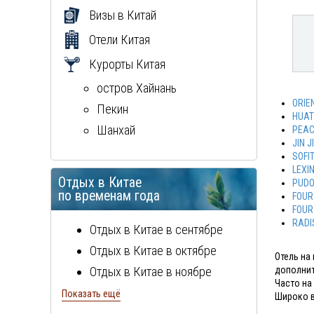
Визы в Китай
Отели Китая
Курорты Китая
остров Хайнань
ORIE
Пекин
HUAT
Шанхай
PEAC
JIN 
SOFI
LEXI
Отдых в Китае
PUDO
по временам года
FOUR
FOUR
RADI
Отдых в Китае в сентябре
Отдых в Китае в октябре
Отель на
Отдых в Китае в ноябре
дополнит
Часто на
Отдых в Китае в декабре
Показать ещё
Широко в
Отдых в Китае в январе