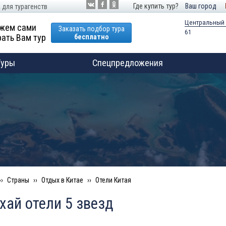
Где купить тур?
Ваш город
 для турагенств
Центральный
жем сами
Заказать подбор тура
61
ать Вам тур
бесплатно
Туры
Спецпредложения
Страны
Отдых в Китае
Отели Китая
хай отели 5 звезд