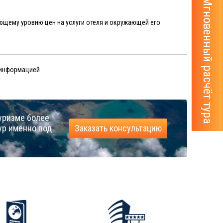
Мгновенный расчёт тура
ующему уровню цен на услуги отеля и окружающей его
 информацией
уризме более
ур именно под
Заказать консультацию