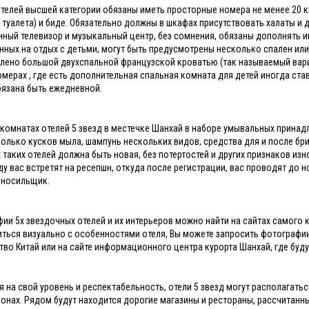
телей высшей категории обязаны иметь просторные номера не менее 20 кв.
 туалета) и биде. Обязательно должны в шкафах присутствовать халаты и
ный телевизор и музыкальный центр, без сомнения, обязаны дополнять ин
нных на отдых с детьми, могут быть предусмотрены несколько спален ил
лено большой двухспальной французской кроватью (так называемый вариа
 номерах , где есть дополнительная спальная комната для детей иногда ста
бязана быть ежедневной.
 комнатах отелей 5 звезд в местечке Шанхай в наборе умывальных прина
колько кусков мыла, шампунь нескольких видов, средства для и после бр
 таких отелей должна быть новая, без потертостей и других признаков из
ду вас встретят на ресепшн, откуда после регистрации, вас проводят до 
 носильщик.
ии 5х звездочных отелей и их интерьеров можно найти на сайтах самого к
ться визуально с особенностями отеля, Вы можете запросить фотографии
тво Китай или на сайте информационного центра курорта Шанхай, где бу
я на свой уровень и респектабельность, отели 5 звезд могут располагать
йонах. Рядом будут находится дорогие магазины и рестораны, рассчитанны