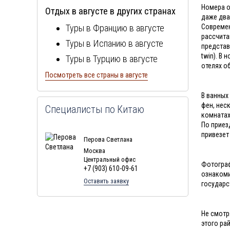
Номера о
Отдых в августе в других странах
Отдых в Китае в феврале
даже два
Туры в Францию в августе
Современ
Отдых в Китае в марте
рассчита
Туры в Испанию в августе
Отдых в Китае в апреле
представ
twin). В
Туры в Турцию в августе
Отдых в Китае в мае
отелях о
Туры в Болгарию в августе
Посмотреть все страны в августе
Отдых в Китае в июне
Туры в Португалию в августе
Отдых в Китае в июле
В ванных
Туры в Италию в августе
фен, нес
Специалисты по Китаю
комнатах
Туры в Египет в августе
По приез
Туры в Кипр в августе
привезет
Перова Светлана
Туры в Швейцарию в августе
Москва
Центральный офис
Фотограф
Туры в ОАЭ в августе
+7 (903) 610-09-61
ознакоми
Туры в Мальту в августе
Оставить заявку
государс
Туры в Таиланд в августе
Туры в Индонезию в августе
Не смотр
этого ра
Туры в Хорватию в августе