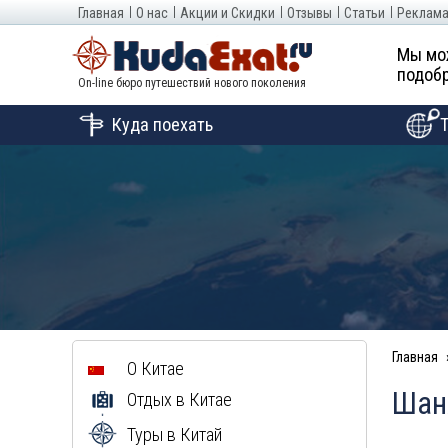
Главная
О нас
Акции и Скидки
Отзывы
Статьи
Реклама
Мы мо
подобр
On-line бюро путешествий нового поколения
Куда поехать
Главная
О Китае
Шан
Отдых в Китае
Туры в Китай