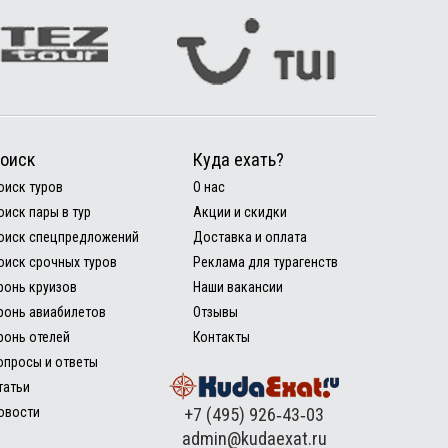
оиск
Куда ехать?
оиск туров
О нас
оиск пары в тур
Акции и скидки
оиск спецпредложений
Доставка и оплата
оиск срочных туров
Реклама для турагенств
ронь круизов
Наши вакансии
ронь авиабилетов
Отзывы
ронь отелей
Контакты
опросы и ответы
татьи
овости
+7 (495) 926‑43‑03
admin@kudaexat.ru